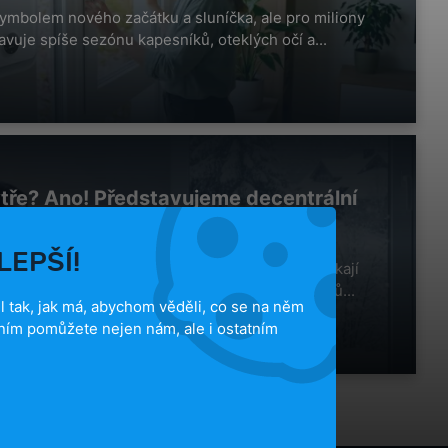
 symbolem nového začátku a sluníčka, ale pro miliony
avuje spíše sezónu kapesníků, oteklých očí a...
ytře? Ano! Představujeme decentrální
t a proč ji potřebujete.
LEPŠÍ!
měsíců a mrazivého počasí se mnozí z nás potýkají
t v interiéru čerstvý vzduch, aniž bychom si domů...
 tak, jak má, abychom věděli, co se na něm
ním pomůžete nejen nám, ale i ostatním