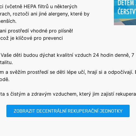
ci (včetně HEPA filtrů u některých
ach, roztoči ani jiné alergeny, které by
enších.
ni prostředí vhodné pro plísně!
 což je klíčové pro prevenci
Vaše děti budou dýchat kvalitní vzduch 24 hodin denně, 7 d
alitu.
m a svěžím prostředí se děti lépe učí, hrají si a odpočívají.
hodě.
ta s čistým a zdravým vzduchem, který jim zajistí rekupera
ZOBRAZIT DECENTRÁLNÍ REKUPERAČNÍ JEDNOTKY