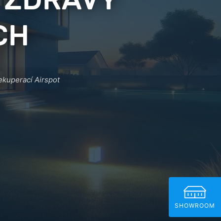
 ZDRAVÝ
CH
ekuperací Airspot
SHOWROOM