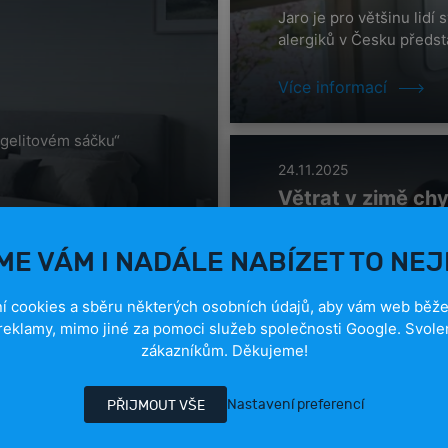
Jaro je pro většinu lidí
alergiků v Česku předst
Více informací
igelitovém sáčku“
24.11.2025
Větrat v zimě ch
rekuperaci Airspo
E VÁM I NADÁLE NABÍZET TO NEJ
S příchodem chladných 
s dilematem: Jak zajisti
í cookies a sběru některých osobních údajů, aby vám web běžel
reklamy, mimo jiné za pomoci služeb společnosti Google. Svole
Více informací
zákazníkům. Děkujeme!
Nastavení preferencí
PŘIJMOUT VŠE