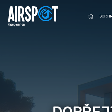
Ú
SORTI
Menu
V
O
D
N
Í
S
T
R
Á
N
K
A