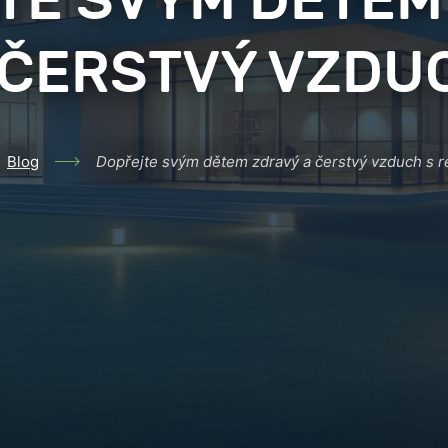
TE SVÝM DĚTEM
 ČERSTVÝ VZDU
Blog
Dopřejte svým dětem zdravý a čerstvý vzduch s r