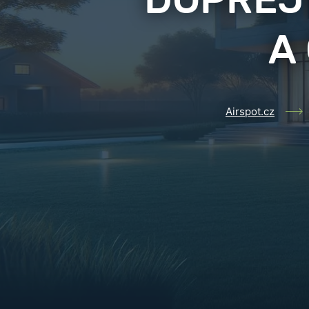
DOPŘEJ
A
Airspot.cz