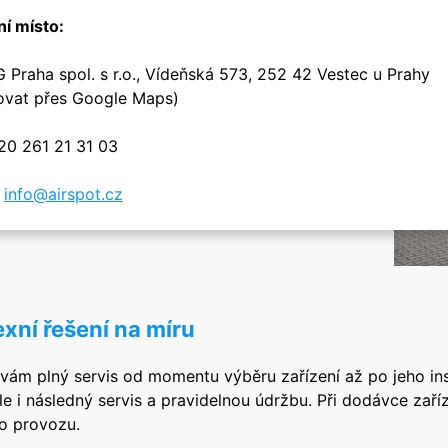
ní místo:
Praha spol. s r.o., Vídeňská 573, 252 42 Vestec u Prahy
ovat přes Google Maps)
20 261 21 31 03
:
info@airspot.cz
xní řešení na míru
vám plný servis od momentu výběru zařízení až po jeho ins
le i následný servis a pravidelnou údržbu. Při dodávce zař
o provozu.