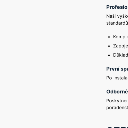
Profesio
Naši vyšk
standardů
Komple
Zapojen
Důklad
První sp
Po instal
Odborné 
Poskytnem
poradenst