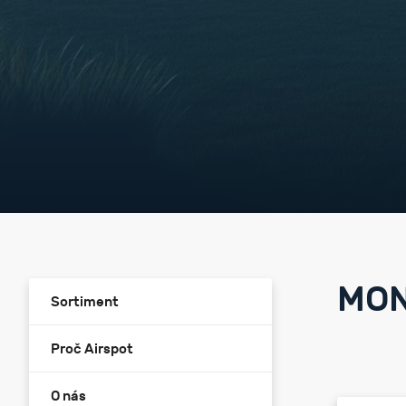
MON
Sortiment
Proč Airspot
O nás