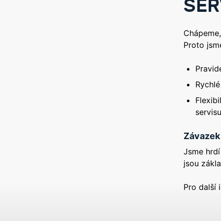
SER
Chápeme, 
Proto jsme
Pravid
Rychlé
Flexib
servis
Závazek 
Jsme hrdí
jsou zákl
Pro další