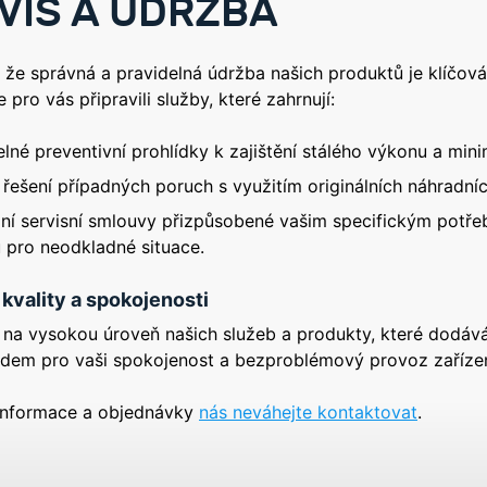
VIS A ÚDRŽBA
že správná a pravidelná údržba našich produktů je klíčová 
 pro vás připravili služby, které zahrnují:
elné preventivní prohlídky k zajištění stálého výkonu a mini
 řešení případných poruch s využitím originálních náhradních
ilní servisní smlouvy přizpůsobené vašim specifickým potř
u pro neodkladné situace.
kvality a spokojenosti
 na vysokou úroveň našich služeb a produkty, které dodávám
adem pro vaši spokojenost a bezproblémový provoz zařízen
 informace a objednávky
nás neváhejte kontaktovat
.