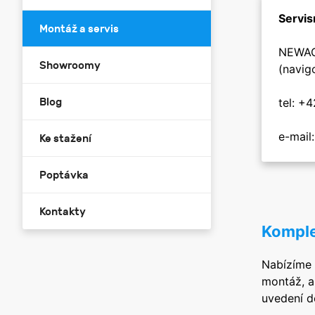
Servis
Montáž a servis
NEWAG 
Showroomy
(navig
Blog
tel:
+4
e-mail
Ke stažení
Poptávka
Kontakty
Komple
Nabízíme 
montáž, a
uvedení d