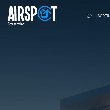
Ú
SORTI
Menu
V
O
D
N
Í
S
T
R
Á
N
K
A